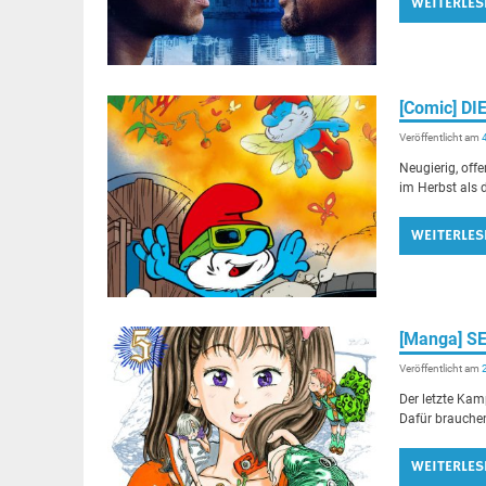
WEITERLES
[Comic] D
Veröffentlicht am
Neugierig, off
im Herbst als 
WEITERLES
[Manga] S
Veröffentlicht am
Der letzte Kam
Dafür brauchen
WEITERLES