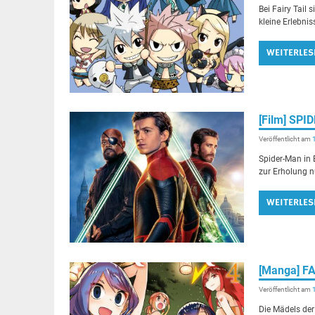
Bei Fairy Tail 
kleine Erlebni
WEITERLES
[Film] SP
Veröffentlicht am
Spider-Man in 
zur Erholung n
WEITERLES
[Manga] FA
Veröffentlicht am
Die Mädels der 