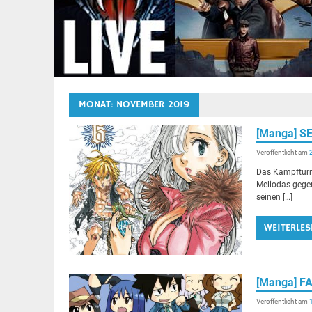
MONAT:
NOVEMBER 2019
[Manga] S
Veröffentlicht am
Das Kampfturn
Meliodas gegen
seinen […]
WEITERLES
[Manga] FA
Veröffentlicht am