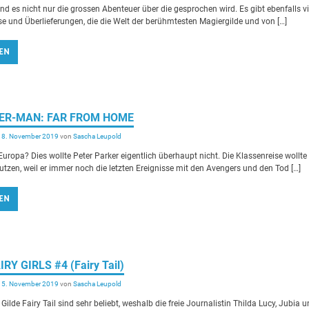
sind es nicht nur die grossen Abenteuer über die gesprochen wird. Es gibt ebenfalls vi
sse und Überlieferungen, die die Welt der berühmtesten Magiergilde und von […]
EN
IDER-MAN: FAR FROM HOME
18. November 2019
von
Sascha Leupold
Europa? Dies wollte Peter Parker eigentlich überhaupt nicht. Die Klassenreise wollte 
utzen, weil er immer noch die letzten Ereignisse mit den Avengers und den Tod […]
EN
IRY GIRLS #4 (Fairy Tail)
15. November 2019
von
Sascha Leupold
Gilde Fairy Tail sind sehr beliebt, weshalb die freie Journalistin Thilda Lucy, Jubia 