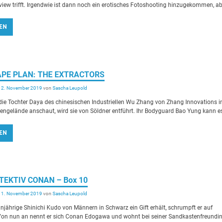
view trifft. Irgendwie ist dann noch ein erotisches Fotoshooting hinzugekommen, ab
EN
CAPE PLAN: THE EXTRACTORS
12. November 2019
von
Sascha Leupold
ie Tochter Daya des chinesischen Industriellen Wu Zhang von Zhang Innovations i
ngelände anschaut, wird sie von Söldner entführt. Ihr Bodyguard Bao Yung kann es
EN
ETEKTIV CONAN – Box 10
11. November 2019
von
Sascha Leupold
hnjährige Shinichi Kudo von Männern in Schwarz ein Gift erhält, schrumpft er auf
Von nun an nennt er sich Conan Edogawa und wohnt bei seiner Sandkastenfreundi