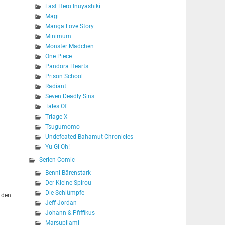
Last Hero Inuyashiki
Magi
Manga Love Story
Minimum
Monster Mädchen
One Piece
Pandora Hearts
Prison School
Radiant
Seven Deadly Sins
Tales Of
Triage X
Tsugumomo
Undefeated Bahamut Chronicles
Yu-Gi-Oh!
Serien Comic
Benni Bärenstark
Der Kleine Spirou
Die Schlümpfe
 den
Jeff Jordan
Johann & Pfiffikus
Marsupilami