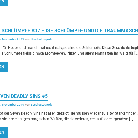
EN
IE SCHLÜMPFE #37 – DIE SCHLÜMPFE UND DIE TRAUMMASCH
4. November 2019
von
Sascha Leupold
en für Neues und manchmal recht naiv, so sind die Schlümpfe. Diese Geschichte beg
die Schlümpfe fleissig nach Brombeeren, Pilzen und allem Nahhaften im Wald für […
EN
EVEN DEADLY SINS #5
2. November 2019
von
Sascha Leupold
pf der Seven Deadly Sins hat allen gezeigt, sie müssen wieder zu alter Stärke finden.
 sie ihre einstigen magischen Waffen, die sie verloren, verkauft oder irgendwo […]
EN