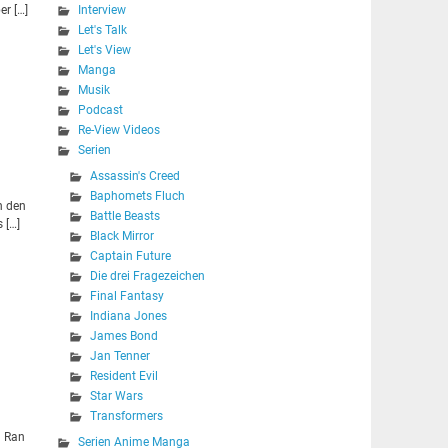
er […]
Interview
Let's Talk
Let's View
Manga
Musik
Podcast
Re-View Videos
Serien
Assassin's Creed
Baphomets Fluch
n den
Battle Beasts
 […]
Black Mirror
Captain Future
Die drei Fragezeichen
Final Fantasy
Indiana Jones
James Bond
Jan Tenner
Resident Evil
Star Wars
Transformers
n Ran
Serien Anime Manga