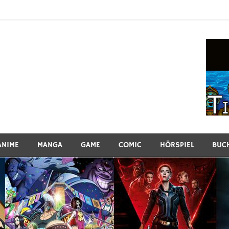
ew
ANIME
MANGA
GAME
COMIC
HÖRSPIEL
BUC