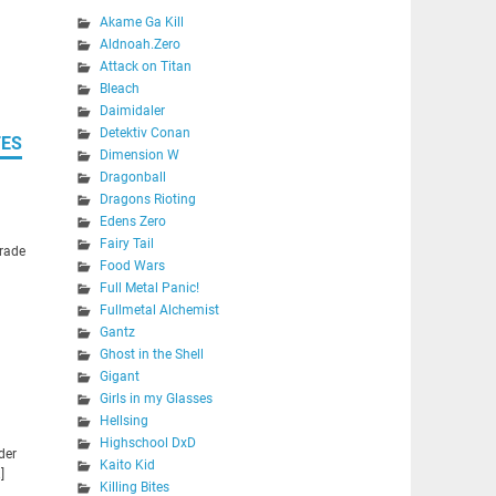
Akame Ga Kill
Aldnoah.Zero
Attack on Titan
Bleach
Daimidaler
Detektiv Conan
TES
Dimension W
Dragonball
Dragons Rioting
Edens Zero
Fairy Tail
erade
Food Wars
Full Metal Panic!
Fullmetal Alchemist
Gantz
Ghost in the Shell
Gigant
Girls in my Glasses
Hellsing
Highschool DxD
der
Kaito Kid
]
Killing Bites