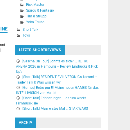
Rick Master
Spirou & Fantasio
Tim & Struppi
Yoko Tsuno
INE
Short Talk
Toys
innt
LETZTE SHORTREVIEWS
]
[Sascha On Tour] Lohnte es sich? … RETRO
ARENA 2026 in Hamburg – Review, Eindrücke & Pick
Up’s
[Short Talk] RESIDENT EVIL VERONICA kommt –
Trailer Talk & Was wissen wir
[Games] Retro pur !!! Meine neuen GAMES für das
INTELLIVISION von Mattel
[Short Talk] Erinnerungen – darum weckt
Filmmusik sie
[Short Talk] Mein erstes Mal … STAR WARS
ARCHIV