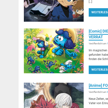
[…]
WEITERLES
[Comic] D
VERRAT
Veröffentlicht am
Im magischen 
gefunden haben
finden die Sch
WEITERLES
[Anime] F
Veröffentlicht am
Neue Zeiten, s
Vater von Erin