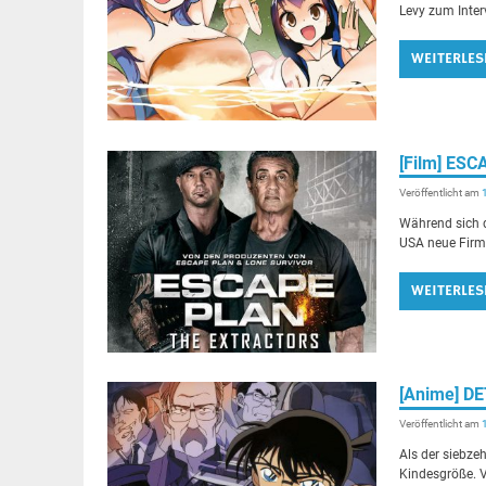
Levy zum Inter
WEITERLES
[Film] ES
Veröffentlicht am
Während sich d
USA neue Firme
WEITERLES
[Anime] D
Veröffentlicht am
Als der siebze
Kindesgröße. 