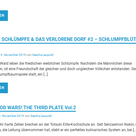
EN
IE SCHLÜMPFE & DAS VERLORENE DORF #2 – SCHLUMPFBLÜ
10. November 2019
von
Sascha Leupold
Wald leben die friedlichen weiblichen Schlümpfe. Nachdem die Männlichen diese
, ist eine Freundschaft der gleichen und doch ungleichen Völkchen entstanden. G
lumpfbaumspiele statt, ein […]
EN
OOD WARS! THE THIRD PLATE Vol.2
9. November 2019
von
Sascha Leupold
ehr harte Zeiten brechen an der Totsuki Elite-Kochschule an. Seit Senzaemon Nakiri, 
a, die Leitung übernommen hat, stebt er ein perfektes kulinarisches System an, bei […