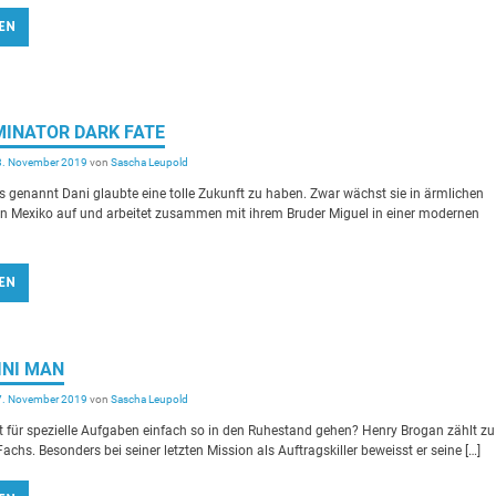
EN
RMINATOR DARK FATE
8. November 2019
von
Sascha Leupold
 genannt Dani glaubte eine tolle Zukunft zu haben. Zwar wächst sie in ärmlichen
in Mexiko auf und arbeitet zusammen mit ihrem Bruder Miguel in einer modernen
EN
MINI MAN
7. November 2019
von
Sascha Leupold
 für spezielle Aufgaben einfach so in den Ruhestand gehen? Henry Brogan zählt zu
achs. Besonders bei seiner letzten Mission als Auftragskiller beweisst er seine […]