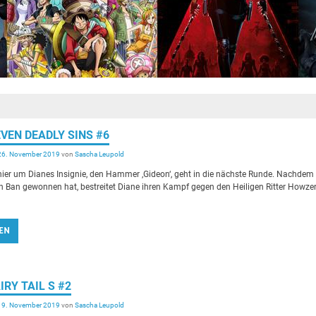
EVEN DEADLY SINS #6
26. November 2019
von
Sascha Leupold
ier um Dianes Insignie, den Hammer ‚Gideon‘, geht in die nächste Runde. Nachdem
 Ban gewonnen hat, bestreitet Diane ihren Kampf gegen den Heiligen Ritter Howzer
EN
IRY TAIL S #2
19. November 2019
von
Sascha Leupold