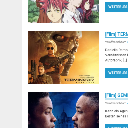
WEITERLES
[Film] TE
Veröffentlicht am
Daniella Ramos
Verhältnissen 
Autofabrik, […]
WEITERLES
[Film] GE
Veröffentlicht am
Kann ein Agent
Besten seines F