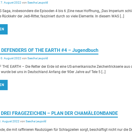
17. August 2022
von
Sascha Leupold
Saga, insbesondere die Episoden 4 bis 6 ‚Eine neue Hoffnung‚, ‚Das Imperium schl
e Rückkehr der Jedi-Ritter‚ fasziniert durch so viele Elemente. In diesem WAS […]
EN
ew] DEFENDERS OF THE EARTH #4 – Jugendbuch
10. August 2022
von
Sascha Leupold
THE EARTH – Die Retter der Erde ist eine US-amerikanische Zeichentrickserie aus
wurde bei uns in Deutschland Anfang der 90er Jahre auf Tele 5 […]
EN
IE DREI FRAGEZEICHEN – PLAN DER CHAMÄLEONBANDE
8. August 2022
von
Sascha Leupold
e, die mit raffinieren Raubzügen für Schlagzeilen sorgt, beschäftigt nicht nur die D