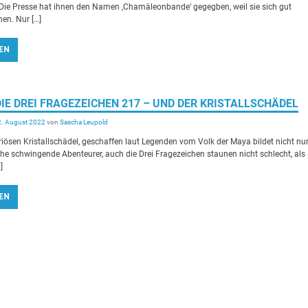
Die Presse hat ihnen den Namen ‚Chamäleonbande‘ gegegben, weil sie sich gut
nen. Nur […]
EN
] DIE DREI FRAGEZEICHEN 217 – UND DER KRISTALLSCHÄDEL
2. August 2022
von
Sascha Leupold
ösen Kristallschädel, geschaffen laut Legenden vom Volk der Maya bildet nicht nu
sche schwingende Abenteurer, auch die Drei Fragezeichen staunen nicht schlecht, als 
]
EN