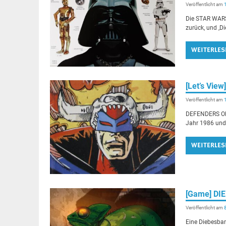
Veröffentlicht am
Die STAR WARS 
zurück‚ und ‚Di
WEITERLES
[Let’s Vi
Veröffentlicht am
DEFENDERS OF 
Jahr 1986 und 
WEITERLES
[Game] D
Veröffentlicht am
Eine Diebesband