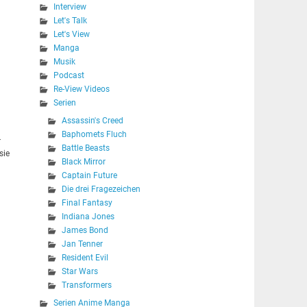
Interview
Let's Talk
Let's View
Manga
Musik
Podcast
Re-View Videos
Serien
Assassin's Creed
Baphomets Fluch
r
Battle Beasts
sie
Black Mirror
Captain Future
Die drei Fragezeichen
Final Fantasy
Indiana Jones
James Bond
Jan Tenner
Resident Evil
Star Wars
Transformers
Serien Anime Manga