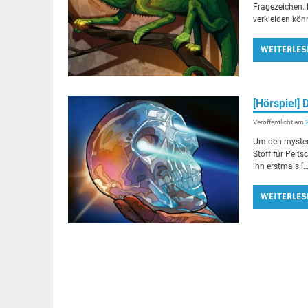
Fragezeichen. 
verkleiden kön
WEITERLES
[Hörspiel
Veröffentlicht am
Um den mysteri
Stoff für Peit
ihn erstmals […
WEITERLES