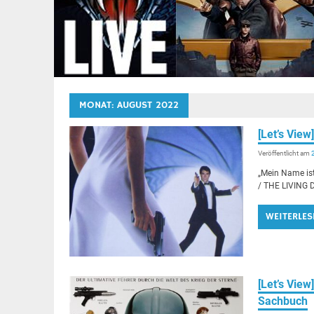
MONAT:
AUGUST 2022
[Let’s Vi
Veröffentlicht am
„Mein Name is
/ THE LIVING D
WEITERLES
[Let’s Vi
Sachbuch