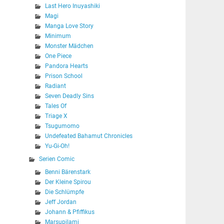
Last Hero Inuyashiki
Magi
Manga Love Story
Minimum
Monster Mädchen
One Piece
Pandora Hearts
Prison School
Radiant
Seven Deadly Sins
Tales Of
Triage X
Tsugumomo
Undefeated Bahamut Chronicles
Yu-Gi-Oh!
Serien Comic
Benni Bärenstark
Der Kleine Spirou
Die Schlümpfe
Jeff Jordan
Johann & Pfiffikus
Marsupilami