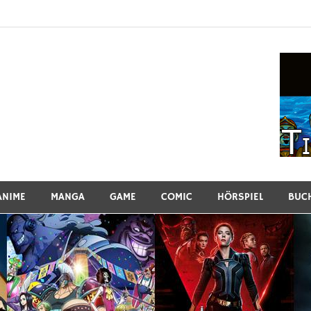
ew
ANIME
MANGA
GAME
COMIC
HÖRSPIEL
BUC