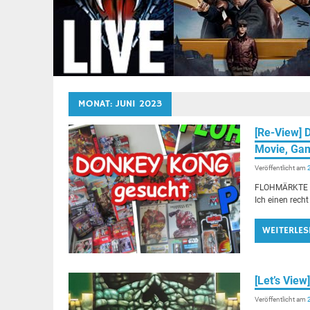
MONAT:
JUNI 2023
[Re-View]
Movie, Ga
Veröffentlicht am
FLOHMÄRKTE si
Ich einen rec
WEITERLES
[Let’s Vi
Veröffentlicht am