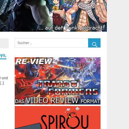
ys,
r und
[…]