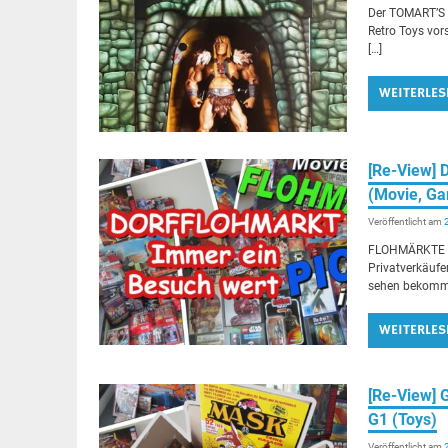
Der TOMART’S 
Retro Toys vor
[…]
WEITERLES
[Re-View]
(Movie, G
Veröffentlicht am
FLOHMÄRKTE si
Privatverkäufe
sehen bekomme
WEITERLES
[Re-View]
G1 (Toys)
Veröffentlicht am