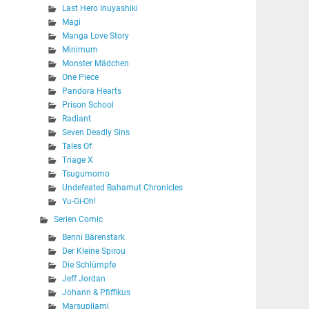
Last Hero Inuyashiki
Magi
Manga Love Story
Minimum
Monster Mädchen
One Piece
Pandora Hearts
Prison School
Radiant
Seven Deadly Sins
Tales Of
Triage X
Tsugumomo
Undefeated Bahamut Chronicles
Yu-Gi-Oh!
Serien Comic
Benni Bärenstark
Der Kleine Spirou
Die Schlümpfe
Jeff Jordan
Johann & Pfiffikus
Marsupilami