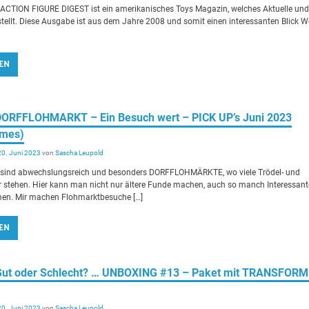
ACTION FIGURE DIGEST ist ein amerikanisches Toys Magazin, welches Aktuelle un
stellt. Diese Ausgabe ist aus dem Jahre 2008 und somit einen interessanten Blick 
EN
 DORFFLOHMARKT – Ein Besuch wert – PICK UP’s Juni 2023
ames)
20. Juni 2023
von
Sascha Leupold
nd abwechslungsreich und besonders DORFFLOHMÄRKTE, wo viele Trödel- und
r stehen. Hier kann man nicht nur ältere Funde machen, auch so manch Interessant
n. Mir machen Flohmarktbesuche […]
EN
 Gut oder Schlecht? … UNBOXING #13 – Paket mit TRANSFOR
20. Juni 2023
von
Sascha Leupold