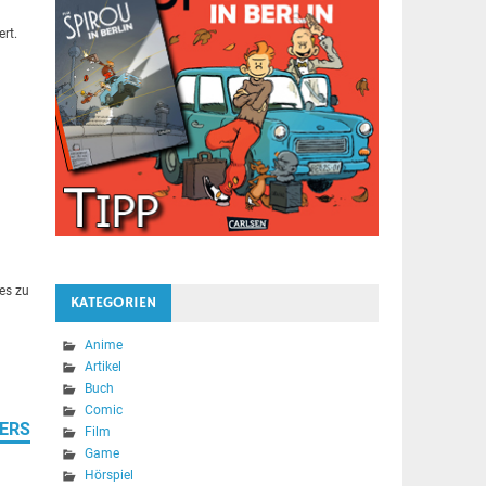
d
Wert.
es zu
KATEGORIEN
Anime
Artikel
Buch
Comic
MERS
Film
Game
Hörspiel