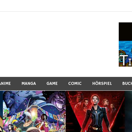
ew
ANIME
MANGA
GAME
COMIC
HÖRSPIEL
BUC