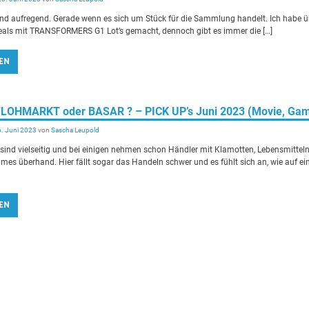
nd aufregend. Gerade wenn es sich um Stück für die Sammlung handelt. Ich habe ü
 Deals mit TRANSFORMERS G1 Lot’s gemacht, dennoch gibt es immer die […]
EN
 FLOHMARKT oder BASAR ? – PICK UP’s Juni 2023 (Movie, Ga
6. Juni 2023
von
Sascha Leupold
nd vielseitig und bei einigen nehmen schon Händler mit Klamotten, Lebensmitteln
mes überhand. Hier fällt sogar das Handeln schwer und es fühlt sich an, wie auf e
EN