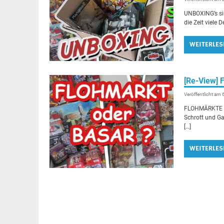
UNBOXING’s si
die Zeit viele
WEITERLES
[Re-View]
Veröffentlicht am
FLOHMÄRKTE si
Schrott und Ga
[…]
WEITERLES