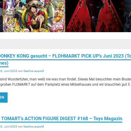
 DONKEY KONG gesucht – FLOHMARKT PICK UP’s Juni 2023 (To
mes)
20. Juni 2023
von
Sascha Leupold
nd Wundertüten, man weiß nie was man findet. Dieses Mal besuchten mein Brude
ht großen FLOMARKT auf dem Parkplatz eines Möbelhauses und wir brauchten gut 5 
EN
ew] TOMART’s ACTION FIGURE DIGEST #168 – Toys Magazin
20. Juni 2023
von
Sascha Leupold