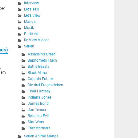
Interview
ber
Let's Talk
Let's View
Manga
Musik
Podcast
Re-View Videos
Serien
mes)
Assassin's Creed
Baphomets Fluch
Battle Beasts
,
inem
Black Mirror
Captain Future
Die drei Fragezeichen
Final Fantasy
Indiana Jones
James Bond
Jan Tenner
Resident Evil
Star Wars
Transformers
Serien Anime Manga