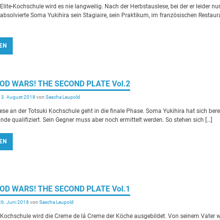
Elite-Kochschule wird es nie langweilig. Nach der Herbstauslese, bei der er leider nu
 absolvierte Soma Yukihira sein Stagiaire, sein Praktikum, im französischen Restaur
EN
OOD WARS! THE SECOND PLATE Vol.2
13. August 2018
von
Sascha Leupold
ese an der Totsuki Kochschule geht in die finale Phase. Soma Yukihira hat sich bere
unde qualifiziert. Sein Gegner muss aber noch ermittelt werden. So stehen sich […]
EN
OOD WARS! THE SECOND PLATE Vol.1
26. Juni 2018
von
Sascha Leupold
 Kochschule wird die Creme de lá Creme der Köche ausgebildet. Von seinem Vater w