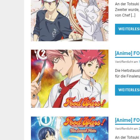
An der Totsuki 
Zweiter wurde,
von Chef […]
WEITERLES
[Anime] F
Veröffentlicht am
Die Herbstausl
für die Finaler
WEITERLES
[Anime] F
Veröffentlicht am
An der Totsuki