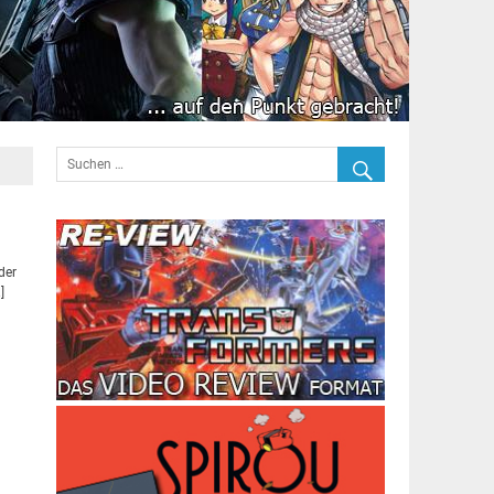
der
]