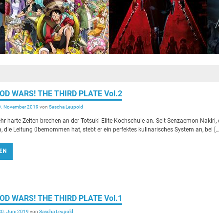
OOD WARS! THE THIRD PLATE Vol.2
9. November 2019
von
Sascha Leupold
ehr harte Zeiten brechen an der Totsuki Elite-Kochschule an. Seit Senzaemon Nakiri, 
a, die Leitung übernommen hat, stebt er ein perfektes kulinarisches System an, bei […
EN
OOD WARS! THE THIRD PLATE Vol.1
30. Juni 2019
von
Sascha Leupold