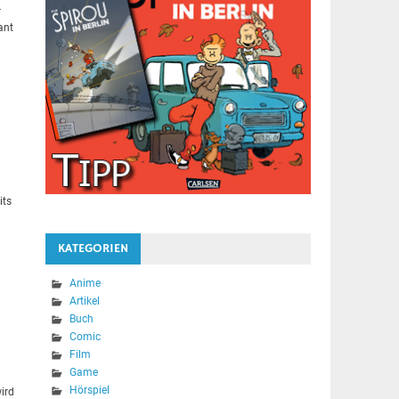
r
ant
its
KATEGORIEN
Anime
Artikel
Buch
Comic
Film
Game
Hörspiel
ird