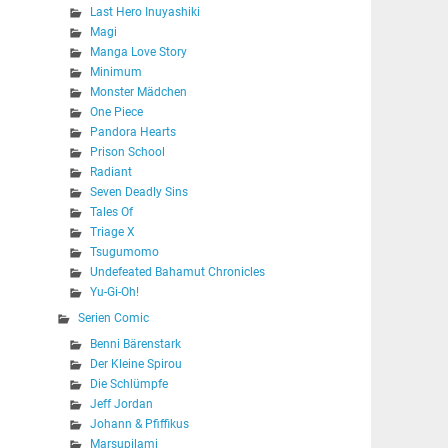
Last Hero Inuyashiki
Magi
Manga Love Story
Minimum
Monster Mädchen
One Piece
Pandora Hearts
Prison School
Radiant
Seven Deadly Sins
Tales Of
Triage X
Tsugumomo
Undefeated Bahamut Chronicles
Yu-Gi-Oh!
Serien Comic
Benni Bärenstark
Der Kleine Spirou
Die Schlümpfe
Jeff Jordan
Johann & Pfiffikus
Marsupilami