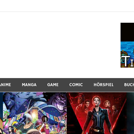
ew
ANIME
MANGA
GAME
COMIC
HÖRSPIEL
BUC