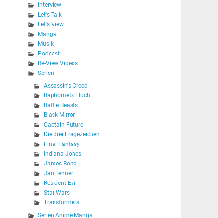
Interview
Let's Talk
Let's View
Manga
Musik
Podcast
Re-View Videos
Serien
Assassin's Creed
Baphomets Fluch
Battle Beasts
Black Mirror
Captain Future
Die drei Fragezeichen
Final Fantasy
Indiana Jones
James Bond
Jan Tenner
Resident Evil
Star Wars
Transformers
Serien Anime Manga