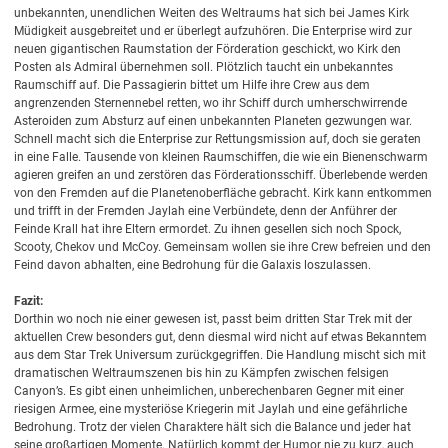
unbekannten, unendlichen Weiten des Weltraums hat sich bei James Kirk
Müdigkeit ausgebreitet und er überlegt aufzuhören. Die Enterprise wird zur
neuen gigantischen Raumstation der Förderation geschickt, wo Kirk den
Posten als Admiral übernehmen soll. Plötzlich taucht ein unbekanntes
Raumschiff auf. Die Passagierin bittet um Hilfe ihre Crew aus dem
angrenzenden Sternennebel retten, wo ihr Schiff durch umherschwirrende
Asteroiden zum Absturz auf einen unbekannten Planeten gezwungen war.
Schnell macht sich die Enterprise zur Rettungsmission auf, doch sie geraten
in eine Falle. Tausende von kleinen Raumschiffen, die wie ein Bienenschwarm
agieren greifen an und zerstören das Förderationsschiff. Überlebende werden
von den Fremden auf die Planetenoberfläche gebracht. Kirk kann entkommen
und trifft in der Fremden Jaylah eine Verbündete, denn der Anführer der
Feinde Krall hat ihre Eltern ermordet. Zu ihnen gesellen sich noch Spock,
Scooty, Chekov und McCoy. Gemeinsam wollen sie ihre Crew befreien und den
Feind davon abhalten, eine Bedrohung für die Galaxis loszulassen.
Fazit:
Dorthin wo noch nie einer gewesen ist, passt beim dritten Star Trek mit der
aktuellen Crew besonders gut, denn diesmal wird nicht auf etwas Bekanntem
aus dem Star Trek Universum zurückgegriffen. Die Handlung mischt sich mit
dramatischen Weltraumszenen bis hin zu Kämpfen zwischen felsigen
Canyon’s. Es gibt einen unheimlichen, unberechenbaren Gegner mit einer
riesigen Armee, eine mysteriöse Kriegerin mit Jaylah und eine gefährliche
Bedrohung. Trotz der vielen Charaktere hält sich die Balance und jeder hat
seine großartigen Momente. Natürlich kommt der Humor nie zu kurz, auch