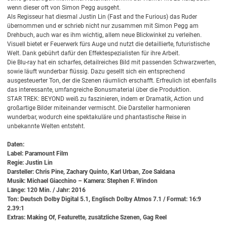
wenn dieser oft von Simon Pegg ausgeht.
Als Regisseur hat diesmal Justin Lin (Fast and the Furious) das Ruder
übernommen und er schrieb nicht nur zusammen mit Simon Pegg am
Drehbuch, auch war es ihm wichtig, allem neue Blickwinkel zu verleihen.
Visuell bietet er Feuerwerk fürs Auge und nutzt die detaillierte, futuristische
Welt. Dank gebührt dafür den Effektespezialisten für ihre Arbeit.
Die Blu-ray hat ein scharfes, detailreiches Bild mit passenden Schwarzwerten,
sowie läuft wunderbar flüssig. Dazu gesellt sich ein entsprechend
ausgesteuerter Ton, der die Szenen räumlich erschafft. Erfreulich ist ebenfalls
das interessante, umfangreiche Bonusmaterial über die Produktion.
STAR TREK: BEYOND weiß zu faszinieren, indem er Dramatik, Action und
großartige Bilder miteinander vermischt. Die Darsteller harmonieren
wunderbar, wodurch eine spektakuläre und phantastische Reise in
unbekannte Welten entsteht.
Daten:
Label: Paramount Film
Regie: Justin Lin
Darsteller: Chris Pine, Zachary Quinto, Karl Urban, Zoe Saldana
Musik: Michael Giacchino – Kamera: Stephen F. Windon
Länge: 120 Min. / Jahr: 2016
Ton: Deutsch Dolby Digital 5.1, Englisch Dolby Atmos 7.1 / Format: 16:9
2.39:1
Extras: Making Of, Featurette, zusätzliche Szenen, Gag Reel