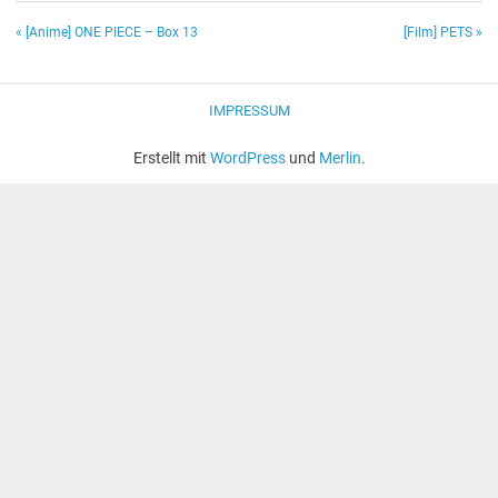
Beitragsnavigation
« [Anime] ONE PIECE – Box 13
[Film] PETS »
IMPRESSUM
Erstellt mit
WordPress
und
Merlin
.