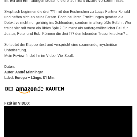
ihr. Bei den Ermittlungen stoßen die drei auf recht bizarre Vorkommnisse.
Skeptisch beginnen die drei ??? mit den Recherchen zu Lucys Partner Ronald
und heften sich an seine Fersen. Doch bei ihren Ermittlungen geraten die
Detektive nicht nur gehörig ins Schleudern, sondern in allergrößte Gefahr: Wer
treibt hier mit wem ein übles Spiel? Ein mehr als außergewöhnlicher Fall für
Justus, Peter und Bob. Können die drei ??? den lebenden Tresor knacken? …
So lautet der Klappentext und verspricht eine spannende, mysteriöse
Unterhaltung.
Mein Review findet Ihr im Video. Viel Spaß.
Daten:
Autor: André Minninger
Label: Europa – Länge: 81 Min.
Fazit im VIDEO: