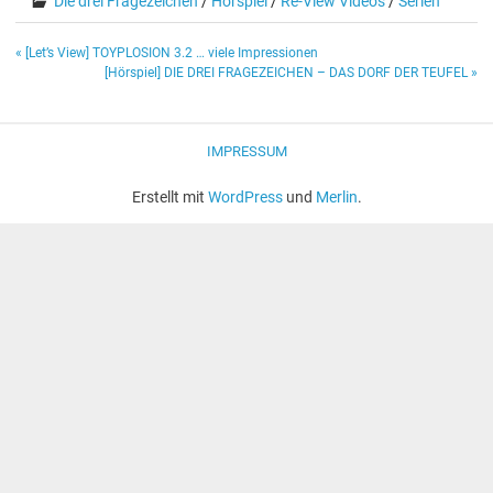
Die drei Fragezeichen
/
Hörspiel
/
Re-View Videos
/
Serien
Beitragsnavigation
« [Let’s View] TOYPLOSION 3.2 … viele Impressionen
[Hörspiel] DIE DREI FRAGEZEICHEN – DAS DORF DER TEUFEL »
IMPRESSUM
Erstellt mit
WordPress
und
Merlin
.