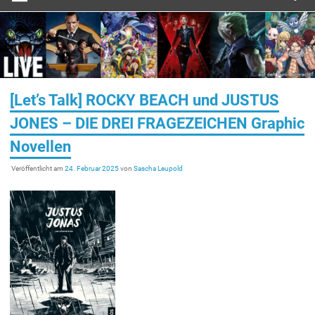
[Let’s Talk] ROCKY BEACH und JUSTUS
JONES – DIE DREI FRAGEZEICHEN Graphic
Novellen
Veröffentlicht am
24. Februar 2025
von
Sascha Leupold