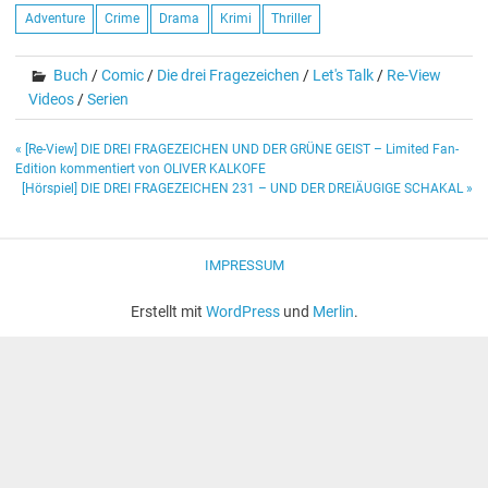
Adventure
Crime
Drama
Krimi
Thriller
Buch
/
Comic
/
Die drei Fragezeichen
/
Let's Talk
/
Re-View
Videos
/
Serien
Beitragsnavigation
« [Re-View] DIE DREI FRAGEZEICHEN UND DER GRÜNE GEIST – Limited Fan-
Edition kommentiert von OLIVER KALKOFE
[Hörspiel] DIE DREI FRAGEZEICHEN 231 – UND DER DREIÄUGIGE SCHAKAL »
IMPRESSUM
Erstellt mit
WordPress
und
Merlin
.