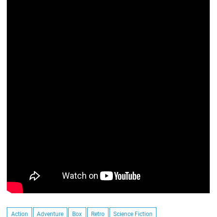
Action
Adventure
Box
Retro
Science Fiction