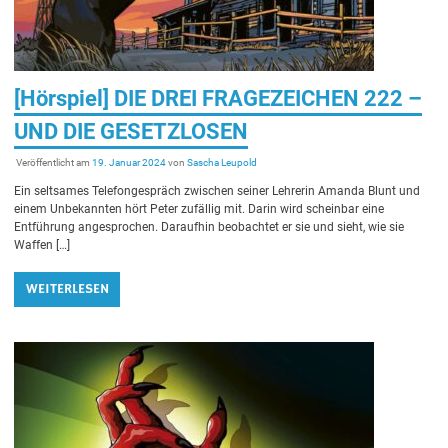
[Hörspiel] DIE DREI FRAGEZEICHEN 222 –
UND DIE GESETZLOSEN
Veröffentlicht am
19. Januar 2024
von
Sascha Leupold
Ein seltsames Telefongespräch zwischen seiner Lehrerin Amanda Blunt und
einem Unbekannten hört Peter zufällig mit. Darin wird scheinbar eine
Entführung angesprochen. Daraufhin beobachtet er sie und sieht, wie sie
Waffen […]
WEITERLESEN