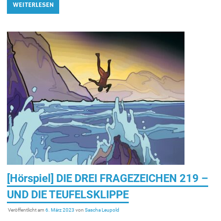
WEITERLESEN
[Hörspiel] DIE DREI FRAGEZEICHEN 219 –
UND DIE TEUFELSKLIPPE
Veröffentlicht am
6. März 2023
von
Sascha Leupold