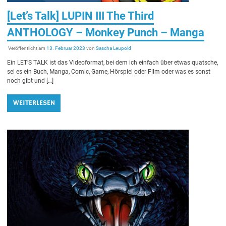
[Let’s Talk] LUPIN III The Third
ANTHOLOGY – Monkey Punch – Manga
Veröffentlicht am
13. Februar 2023
von
Sascha Leupold
Ein LET’S TALK ist das Videoformat, bei dem ich einfach über etwas quatsche,
sei es ein Buch, Manga, Comic, Game, Hörspiel oder Film oder was es sonst
noch gibt und […]
WEITERLESEN