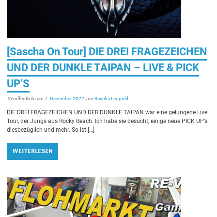
[Sascha On Tour] DIE DREI FRAGEZEICHEN
UND DER DUNKLE TAIPAN – LIVE & PICK
UP’S
Veröffentlicht am
7. Dezember 2022
von
Sascha Leupold
DIE DREI FRAGEZEICHEN UND DER DUNKLE TAIPAN war eine gelungene Live
Tour, der Jungs aus Rocky Beach. Ich habe sie besucht, einige neue PICK UP’s
diesbezüglich und mehr. So ist […]
WEITERLESEN