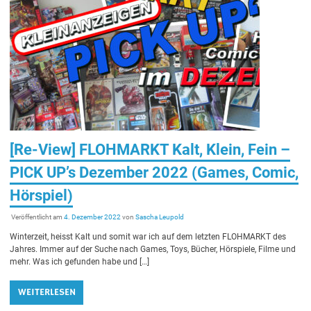
[Re-View] FLOHMARKT Kalt, Klein, Fein –
PICK UP’s Dezember 2022 (Games, Comic,
Hörspiel)
Veröffentlicht am
4. Dezember 2022
von
Sascha Leupold
Winterzeit, heisst Kalt und somit war ich auf dem letzten FLOHMARKT des
Jahres. Immer auf der Suche nach Games, Toys, Bücher, Hörspiele, Filme und
mehr. Was ich gefunden habe und […]
WEITERLESEN